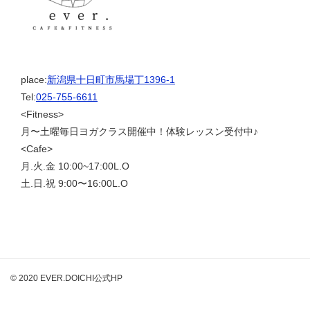
place:
新潟県十日町市馬場丁1396-1
Tel:
025-755-6611
<Fitness>
月〜土曜毎日ヨガクラス開催中！体験レッスン受付中♪
<Cafe>
月.火.金 10:00~17:00L.O
土.日.祝 9:00〜16:00L.O
© 2020 EVER.DOICHI公式HP