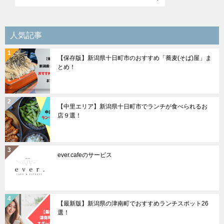
ー
シ
人気記事
ョ
【保存版】新潟県十日町市のおすすめ「蕎麦(そば)屋」ま
ン
とめ！
【中里エリア】新潟県十日町市でランチが食べられるお
店９選！
ever.cafeのサービス
【最新版】新潟県の津南町でおすすめランチスポット26
選！