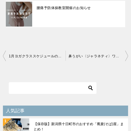
腰痛予防体操教室開催のお知らせ
投
1月ヨガクラススケジュールのお知らせ
鼻うがい〈ジャラネティ〉ワークショップのお知らせ
稿
ナ
ビ
ゲ
ー
シ
人気記事
ョ
【保存版】新潟県十日町市のおすすめ「蕎麦(そば)屋」ま
ン
とめ！