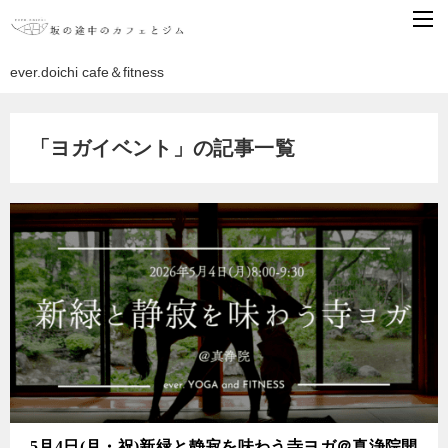
ever.doichi cafe＆fitness
「ヨガイベント」の記事一覧
5月4日(月・祝)新緑と静寂を味わう寺ヨガ＠真浄院開