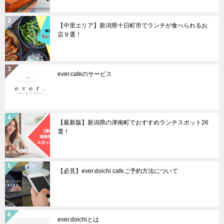
【中里エリア】新潟県十日町市でランチが食べられるお
店９選！
ever.cafeのサービス
【最新版】新潟県の津南町でおすすめランチスポット26
選！
【必見】ever.doichi cafeご予約方法について
ever.doichiとは