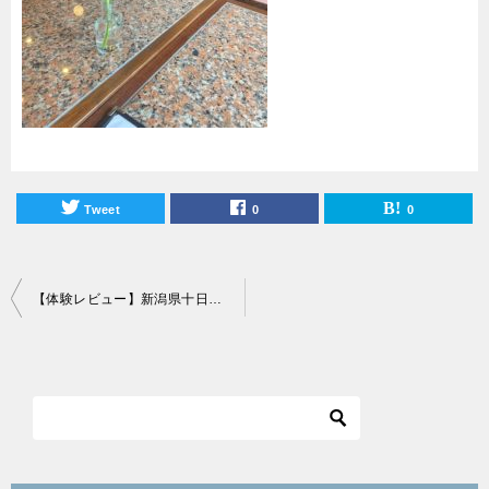
Tweet
0
0
投
【体験レビュー】新潟県十日町市の”カールベンクス古民家カフェ 澁い(しぶい)”へ行ってきました！
稿
ナ
ビ
ゲ
ー