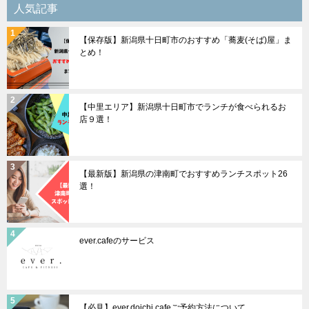
シ
人気記事
ョ
【保存版】新潟県十日町市のおすすめ「蕎麦(そば)屋」ま
ン
とめ！
【中里エリア】新潟県十日町市でランチが食べられるお
店９選！
【最新版】新潟県の津南町でおすすめランチスポット26
選！
ever.cafeのサービス
【必見】ever.doichi cafeご予約方法について