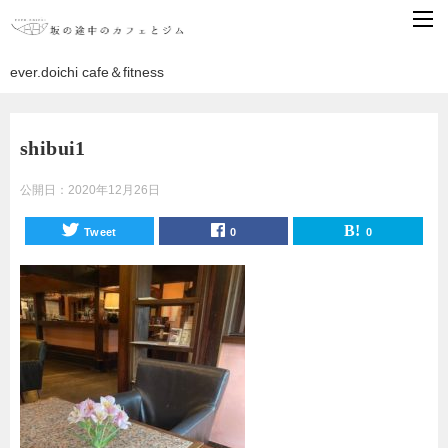
ever.doichi cafe＆fitness
shibui1
公開日：
2020年12月26日
Tweet
0
0