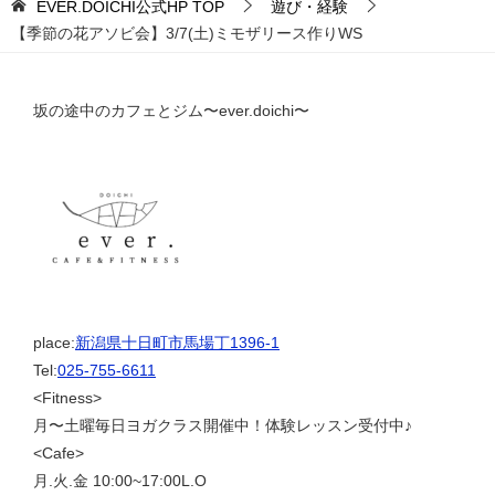
EVER.DOICHI公式HP
TOP
遊び・経験
【季節の花アソビ会】3/7(土)ミモザリース作りWS
坂の途中のカフェとジム〜ever.doichi〜
place:
新潟県十日町市馬場丁1396-1
Tel:
025-755-6611
<Fitness>
月〜土曜毎日ヨガクラス開催中！体験レッスン受付中♪
<Cafe>
月.火.金 10:00~17:00L.O