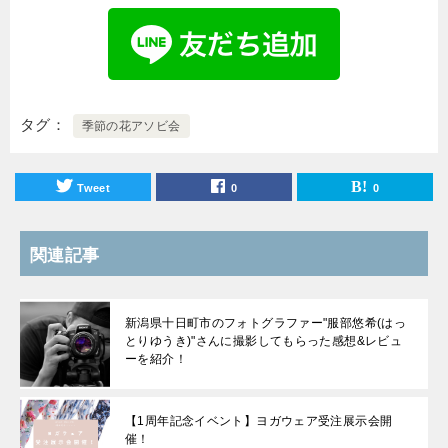
タグ
季節の花アソビ会
Tweet
0
0
関連記事
新潟県十日町市のフォトグラファー"服部悠希(はっ
とりゆうき)"さんに撮影してもらった感想&レビュ
ーを紹介！
【1周年記念イベント】ヨガウェア受注展示会開
催！