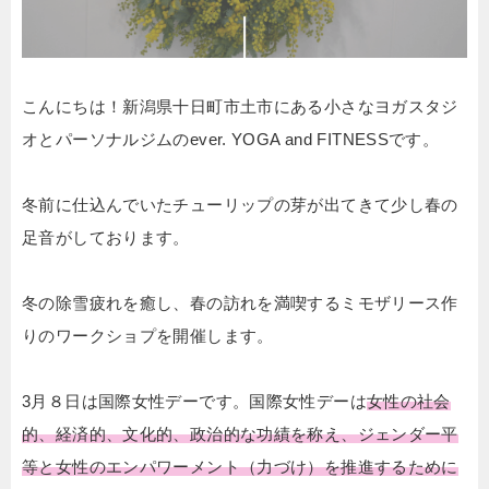
こんにちは！新潟県十日町市土市にある小さなヨガスタジ
オとパーソナルジムのever. YOGA and FITNESSです。
冬前に仕込んでいたチューリップの芽が出てきて少し春の
足音がしております。
冬の除雪疲れを癒し、春の訪れを満喫するミモザリース作
りのワークショプを開催します。
3月８日は国際女性デーです。国際女性デーは
女性の社会
的、経済的、文化的、政治的な功績を称え、ジェンダー平
等と女性のエンパワーメント（力づけ）を推進するために