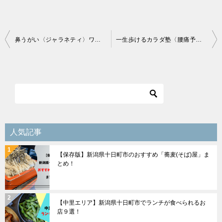
投
鼻うがい〈ジャラネティ〉ワークショップアーカイブ動画販売中
一生歩けるカラダ塾〈腰痛予防講座〉
稿
ナ
ビ
ゲ
ー
シ
人気記事
ョ
【保存版】新潟県十日町市のおすすめ「蕎麦(そば)屋」ま
ン
とめ！
【中里エリア】新潟県十日町市でランチが食べられるお
店９選！