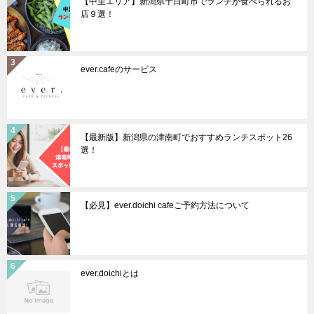
【中里エリア】新潟県十日町市でランチが食べられるお
店９選！
ever.cafeのサービス
【最新版】新潟県の津南町でおすすめランチスポット26
選！
【必見】ever.doichi cafeご予約方法について
ever.doichiとは