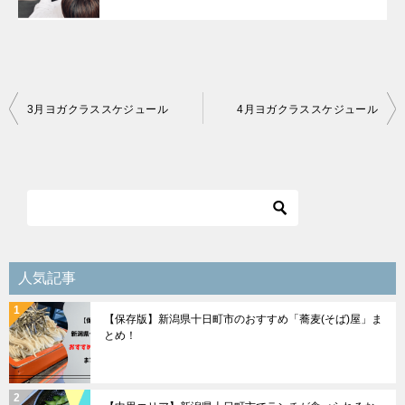
投
3月ヨガクラススケジュール
4月ヨガクラススケジュール
稿
ナ
ビ
ゲ
ー
シ
人気記事
ョ
【保存版】新潟県十日町市のおすすめ「蕎麦(そば)屋」ま
ン
とめ！