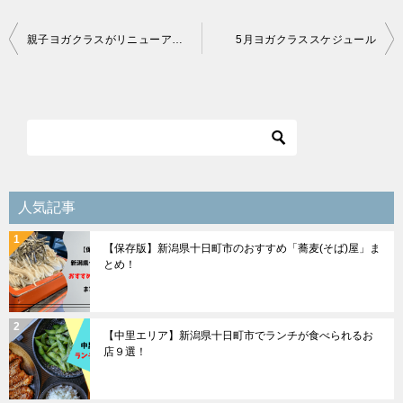
投
親子ヨガクラスがリニューアルします♪
5月ヨガクラススケジュール
稿
ナ
ビ
ゲ
ー
シ
人気記事
ョ
【保存版】新潟県十日町市のおすすめ「蕎麦(そば)屋」ま
ン
とめ！
【中里エリア】新潟県十日町市でランチが食べられるお
店９選！