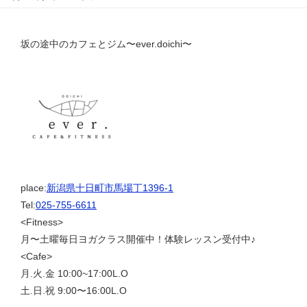
坂の途中のカフェとジム〜ever.doichi〜
place:
新潟県十日町市馬場丁1396-1
Tel:
025-755-6611
<Fitness>
月〜土曜毎日ヨガクラス開催中！体験レッスン受付中♪
<Cafe>
月.火.金 10:00~17:00L.O
土.日.祝 9:00〜16:00L.O