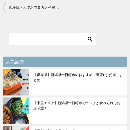
投
真浄院さんでお寺ヨガと坐禅体験を開催しました
稿
ナ
ビ
ゲ
ー
シ
人気記事
ョ
【保存版】新潟県十日町市のおすすめ「蕎麦(そば)屋」ま
ン
とめ！
【中里エリア】新潟県十日町市でランチが食べられるお
店９選！