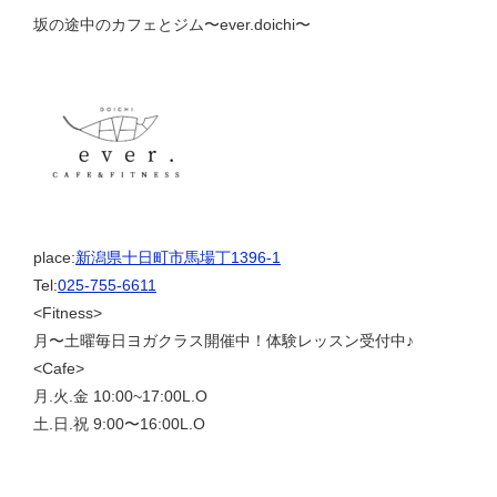
坂の途中のカフェとジム〜ever.doichi〜
place:
新潟県十日町市馬場丁1396-1
Tel:
025-755-6611
<Fitness>
月〜土曜毎日ヨガクラス開催中！体験レッスン受付中♪
<Cafe>
月.火.金 10:00~17:00L.O
土.日.祝 9:00〜16:00L.O