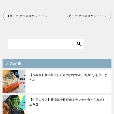
投
1月ヨガクラススケジュール
2月ヨガクラススケジュール
稿
ナ
ビ
ゲ
ー
シ
人気記事
ョ
【保存版】新潟県十日町市のおすすめ「蕎麦(そば)屋」ま
ン
とめ！
【中里エリア】新潟県十日町市でランチが食べられるお
店９選！