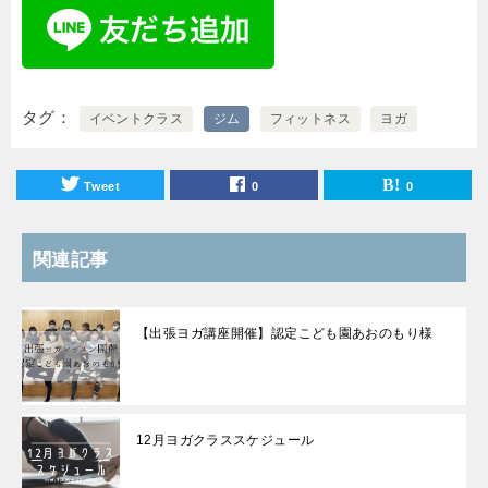
タグ
イベントクラス
ジム
フィットネス
ヨガ
Tweet
0
0
関連記事
【出張ヨガ講座開催】認定こども園あおのもり様
12月ヨガクラススケジュール