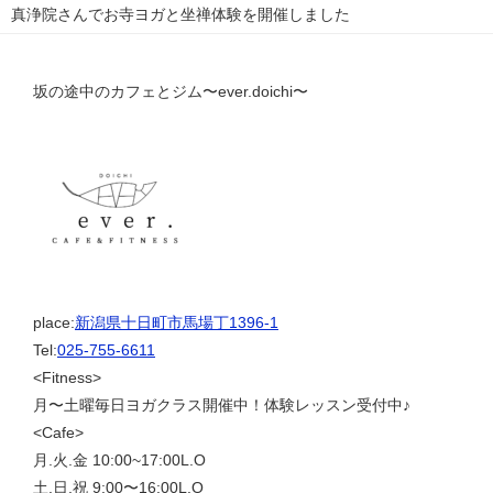
真浄院さんでお寺ヨガと坐禅体験を開催しました
坂の途中のカフェとジム〜ever.doichi〜
place:
新潟県十日町市馬場丁1396-1
Tel:
025-755-6611
<Fitness>
月〜土曜毎日ヨガクラス開催中！体験レッスン受付中♪
<Cafe>
月.火.金 10:00~17:00L.O
土.日.祝 9:00〜16:00L.O