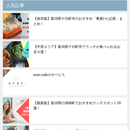
シ
人気記事
ョ
【保存版】新潟県十日町市のおすすめ「蕎麦(そば)屋」ま
ン
とめ！
【中里エリア】新潟県十日町市でランチが食べられるお
店９選！
ever.cafeのサービス
【最新版】新潟県の津南町でおすすめランチスポット26
選！