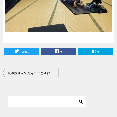
Tweet
0
0
投
真浄院さんでお寺ヨガと坐禅体験を開催しました
稿
ナ
ビ
ゲ
ー