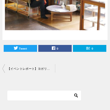
Tweet
0
0
投
【イベントレポート】ヨガリトリート＠慈眼寺
稿
ナ
ビ
ゲ
ー