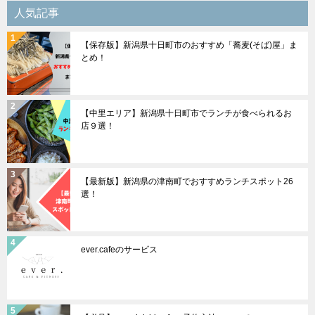
シ
人気記事
ョ
【保存版】新潟県十日町市のおすすめ「蕎麦(そば)屋」ま
ン
とめ！
【中里エリア】新潟県十日町市でランチが食べられるお
店９選！
【最新版】新潟県の津南町でおすすめランチスポット26
選！
ever.cafeのサービス