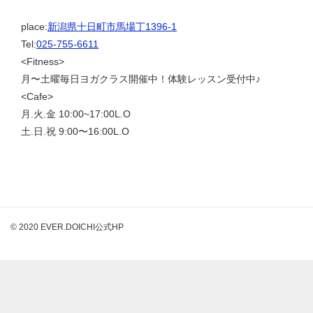
place:
新潟県十日町市馬場丁1396-1
Tel:
025-755-6611
<Fitness>
月〜土曜毎日ヨガクラス開催中！体験レッスン受付中♪
<Cafe>
月.火.金 10:00~17:00L.O
土.日.祝 9:00〜16:00L.O
© 2020 EVER.DOICHI公式HP