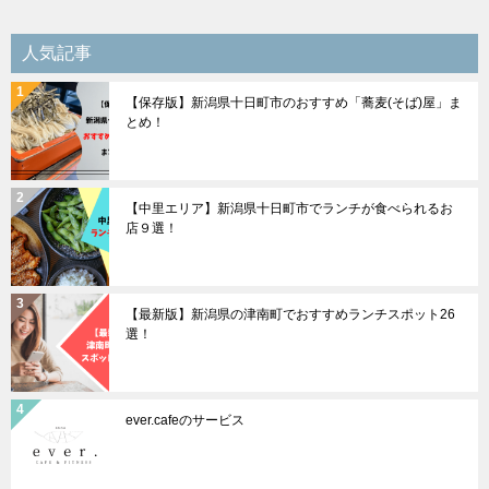
ー
シ
人気記事
ョ
【保存版】新潟県十日町市のおすすめ「蕎麦(そば)屋」ま
ン
とめ！
【中里エリア】新潟県十日町市でランチが食べられるお
店９選！
【最新版】新潟県の津南町でおすすめランチスポット26
選！
ever.cafeのサービス