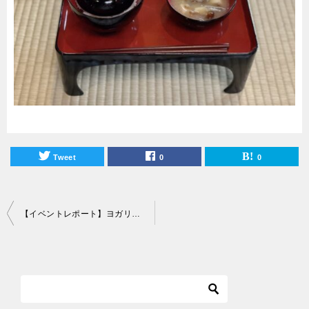
Tweet
0
0
投
【イベントレポート】ヨガリトリート＠慈眼寺
稿
ナ
ビ
ゲ