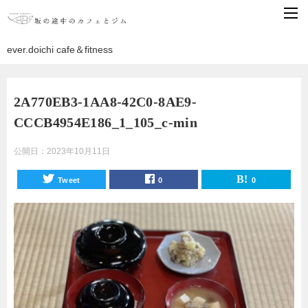
ever.doichi cafe＆fitness
2A770EB3-1AA8-42C0-8AE9-
CCCB4954E186_1_105_c-min
公開日：
2023年10月11日
Tweet
0
0