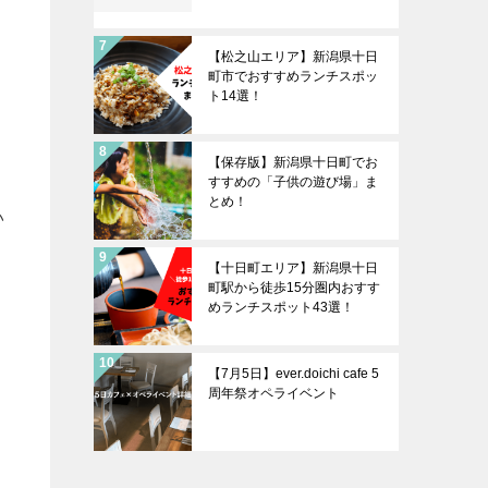
【松之山エリア】新潟県十日
町市でおすすめランチスポッ
ト14選！
【保存版】新潟県十日町でお
すすめの「子供の遊び場」ま
とめ！
い
【十日町エリア】新潟県十日
町駅から徒歩15分圏内おすす
めランチスポット43選！
【7月5日】ever.doichi cafe 5
周年祭オペライベント