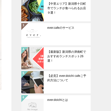
【中里エリア】新潟県十日町
市でランチが食べられるお店
９選！
ever.cafeのサービス
【最新版】新潟県の津南町で
おすすめランチスポット26
選！
【必見】ever.doichi cafeご予
約方法について
ever.doichiとは