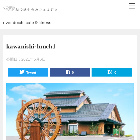
ever.doichi cafe＆fitness
kawanishi-lunch1
公開日：
2021年5月6日
Tweet
0
0