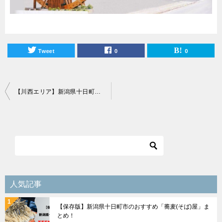
Tweet
0
0
投
【川西エリア】新潟県十日町市おすすめランチスポット12選！
稿
ナ
ビ
ゲ
ー
シ
人気記事
ョ
【保存版】新潟県十日町市のおすすめ「蕎麦(そば)屋」ま
ン
とめ！