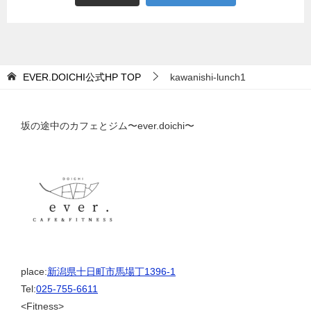
EVER.DOICHI公式HP
TOP
kawanishi-lunch1
坂の途中のカフェとジム〜ever.doichi〜
place:
新潟県十日町市馬場丁1396-1
Tel:
025-755-6611
<Fitness>