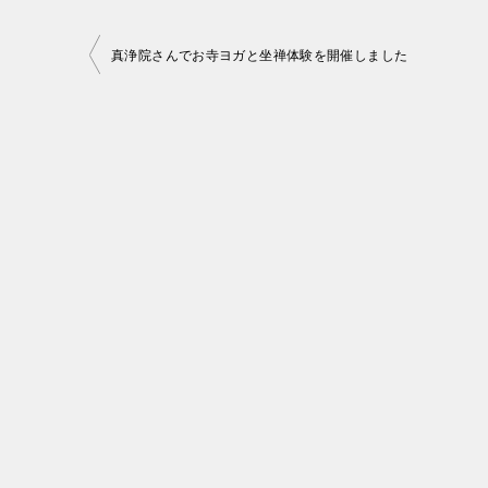
投
真浄院さんでお寺ヨガと坐禅体験を開催しました
稿
ナ
ビ
ゲ
ー
シ
ョ
ン