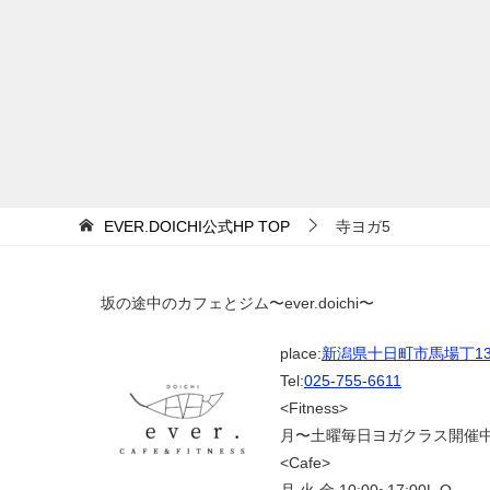
EVER.DOICHI公式HP
TOP
寺ヨガ5
坂の途中のカフェとジム〜ever.doichi〜
place:
新潟県十日町市馬場丁139
Tel:
025-755-6611
<Fitness>
月〜土曜毎日ヨガクラス開催
<Cafe>
月.火.金 10:00~17:00L.O