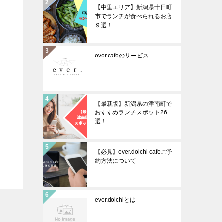
【中里エリア】新潟県十日町
市でランチが食べられるお店
９選！
ever.cafeのサービス
【最新版】新潟県の津南町で
おすすめランチスポット26
選！
【必見】ever.doichi cafeご予
約方法について
ever.doichiとは