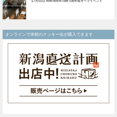
【7月5日】ever.doichi cafe 5周年祭オペライベント
オンラインで米粉のクッキー缶が購入できます