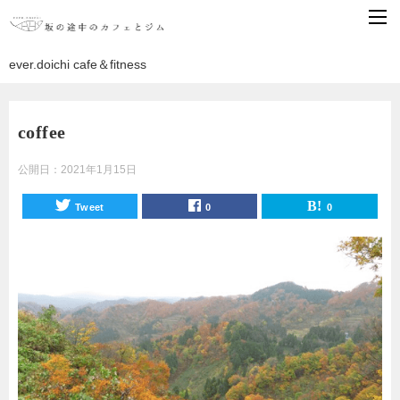
ever.doichi cafe＆fitness
coffee
公開日：
2021年1月15日
Tweet
0
0