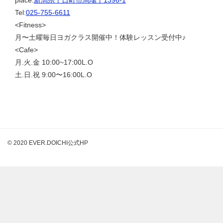
place:
新潟県十日町市馬場丁1396-1
Tel:
025-755-6611
<Fitness>
月〜土曜毎日ヨガクラス開催中！体験レッスン受付中♪
<Cafe>
月.火.金 10:00~17:00L.O
土.日.祝 9:00〜16:00L.O
© 2020 EVER.DOICHI公式HP