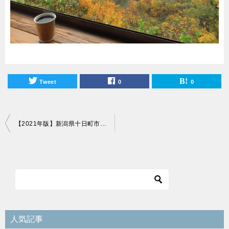
Tweet
0
0
投
【2021年版】新潟県十日町市内のカフェ＆喫茶まとめ！
稿
ナ
ビ
ゲ
ー
シ
人気記事
ョ