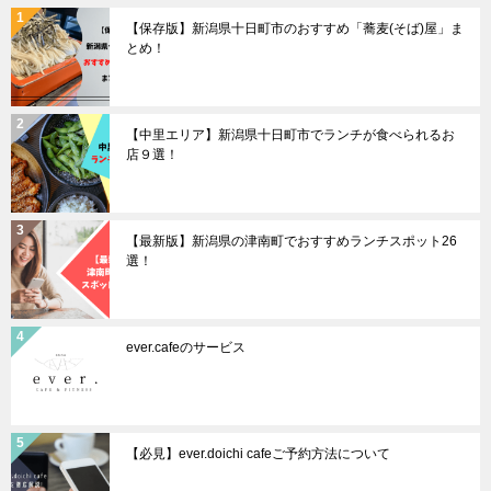
【保存版】新潟県十日町市のおすすめ「蕎麦(そば)屋」ま
ン
とめ！
【中里エリア】新潟県十日町市でランチが食べられるお
店９選！
【最新版】新潟県の津南町でおすすめランチスポット26
選！
ever.cafeのサービス
【必見】ever.doichi cafeご予約方法について