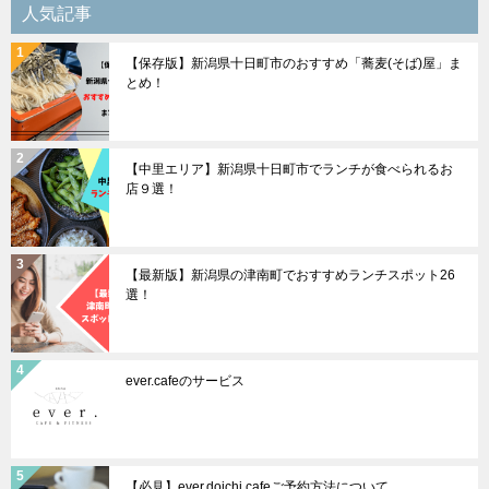
シ
人気記事
ョ
【保存版】新潟県十日町市のおすすめ「蕎麦(そば)屋」ま
ン
とめ！
【中里エリア】新潟県十日町市でランチが食べられるお
店９選！
【最新版】新潟県の津南町でおすすめランチスポット26
選！
ever.cafeのサービス
【必見】ever.doichi cafeご予約方法について