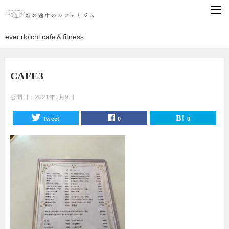
ever.doichi cafe＆fitness
CAFE3
公開日：
2021年1月9日
Tweet
0
0