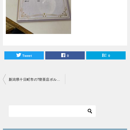
Tweet
0
0
投
新潟県十日町市の”喫茶店ボルボ”へ行ってきた感想＆レビューを紹介！
稿
ナ
ビ
ゲ
ー