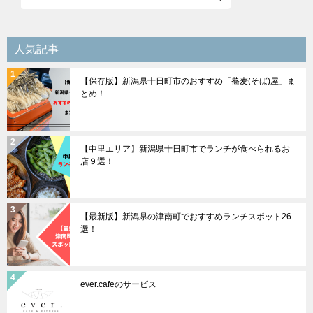
ー
シ
人気記事
ョ
【保存版】新潟県十日町市のおすすめ「蕎麦(そば)屋」ま
ン
とめ！
【中里エリア】新潟県十日町市でランチが食べられるお
店９選！
【最新版】新潟県の津南町でおすすめランチスポット26
選！
ever.cafeのサービス