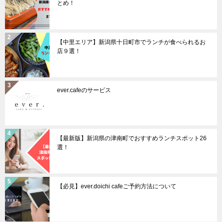
とめ！
【中里エリア】新潟県十日町市でランチが食べられるお
店９選！
ever.cafeのサービス
【最新版】新潟県の津南町でおすすめランチスポット26
選！
【必見】ever.doichi cafeご予約方法について