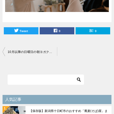
Tweet
0
0
投
10月以降の日曜日の朝ヨガクラスについて
稿
ナ
ビ
ゲ
ー
シ
人気記事
ョ
【保存版】新潟県十日町市のおすすめ「蕎麦(そば)屋」ま
ン