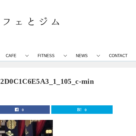
CAFE
FITNESS
NEWS
CONTACT
92D0C1C6E5A3_1_105_c-min
0
0