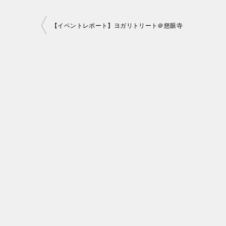
投
【イベントレポート】ヨガリトリート＠慈眼寺
稿
ナ
ビ
ゲ
ー
シ
ョ
ン