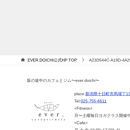
EVER.DOICHI公式HP
TOP
A23D544C-A19D-4A2
坂の途中のカフェとジム〜ever.doichi〜
place:
新潟県十日町市馬場丁139
Tel:
025-755-6611
<Fitness>
月〜土曜毎日ヨガクラス開催
<Cafe>
月.火.金 10:00~17:00L.O