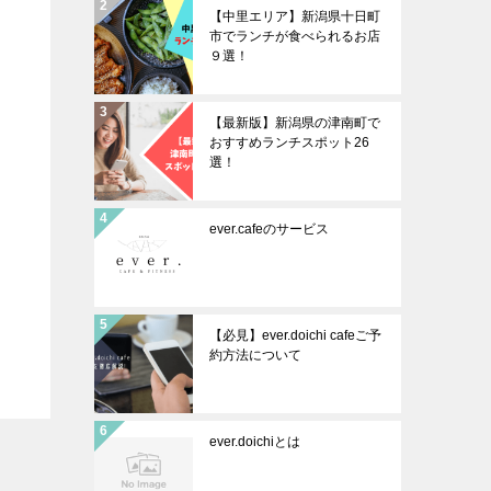
【中里エリア】新潟県十日町
市でランチが食べられるお店
９選！
【最新版】新潟県の津南町で
おすすめランチスポット26
選！
ever.cafeのサービス
【必見】ever.doichi cafeご予
約方法について
ever.doichiとは