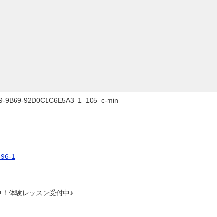
9-9B69-92D0C1C6E5A3_1_105_c-min
6-1
中！体験レッスン受付中♪