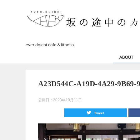
ever.doichi cafe＆fitness
ABOUT
A23D544C-A19D-4A29-9B69-
公開日：
2023年10月11日
Tweet