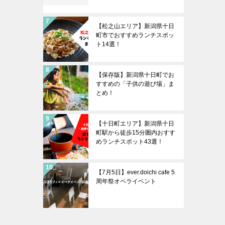
【松之山エリア】新潟県十日
町市でおすすめランチスポッ
ト14選！
【保存版】新潟県十日町でお
すすめの「子供の遊び場」ま
とめ！
【十日町エリア】新潟県十日
町駅から徒歩15分圏内おすす
めランチスポット43選！
【7月5日】ever.doichi cafe 5
周年祭オペライベント