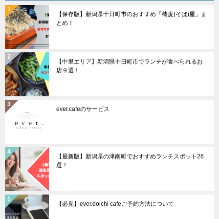
ョ
【保存版】新潟県十日町市のおすすめ「蕎麦(そば)屋」ま
ン
とめ！
【中里エリア】新潟県十日町市でランチが食べられるお
店９選！
ever.cafeのサービス
【最新版】新潟県の津南町でおすすめランチスポット26
選！
【必見】ever.doichi cafeご予約方法について