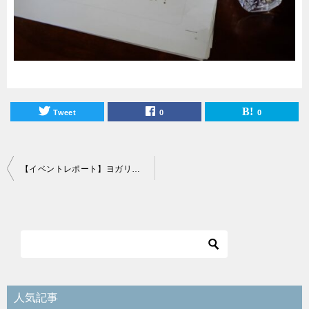
Tweet
0
0
投
【イベントレポート】ヨガリトリート＠慈眼寺
稿
ナ
ビ
ゲ
ー
シ
人気記事