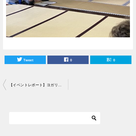
Tweet
0
0
投
【イベントレポート】ヨガリトリート＠慈眼寺
稿
ナ
ビ
ゲ
ー