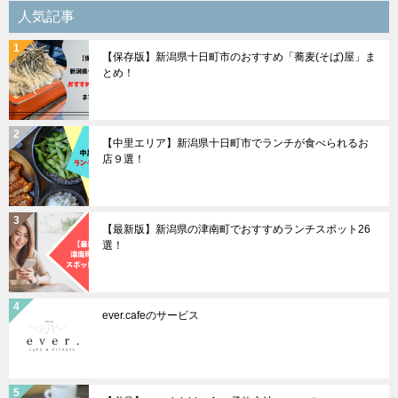
シ
人気記事
ョ
【保存版】新潟県十日町市のおすすめ「蕎麦(そば)屋」ま
ン
とめ！
【中里エリア】新潟県十日町市でランチが食べられるお
店９選！
【最新版】新潟県の津南町でおすすめランチスポット26
選！
ever.cafeのサービス