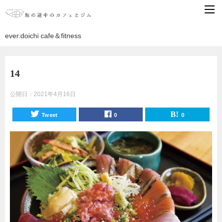
ever.doichi cafe＆fitness
14
公開日：
2021年4月16日
Tweet
0
0