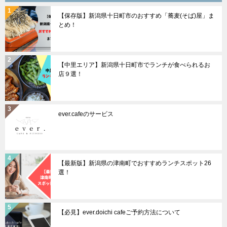
ョ
【保存版】新潟県十日町市のおすすめ「蕎麦(そば)屋」ま
ン
とめ！
【中里エリア】新潟県十日町市でランチが食べられるお
店９選！
ever.cafeのサービス
【最新版】新潟県の津南町でおすすめランチスポット26
選！
【必見】ever.doichi cafeご予約方法について