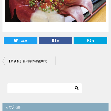
Tweet
0
0
投
【最新版】新潟県の津南町でおすすめランチスポット26選！
稿
ナ
ビ
ゲ
ー
シ
人気記事