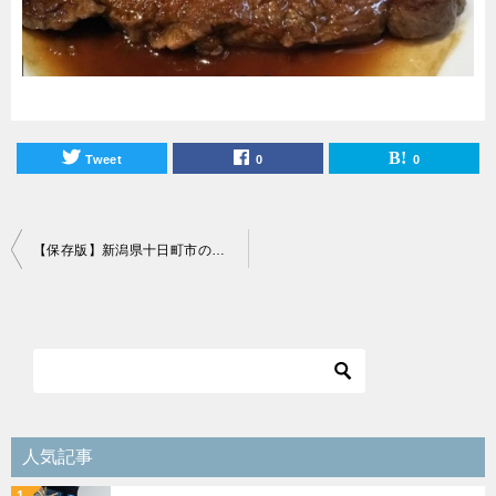
Tweet
0
0
投
【保存版】新潟県十日町市の洋食屋まとめ！
稿
ナ
ビ
ゲ
ー
シ
人気記事
ョ