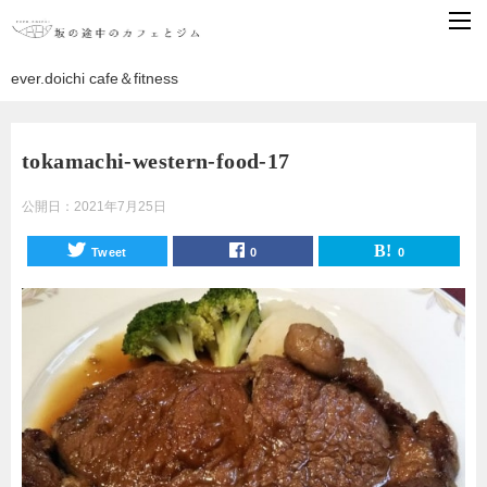
ever.doichi cafe＆fitness
tokamachi-western-food-17
公開日：
2021年7月25日
Tweet
0
0