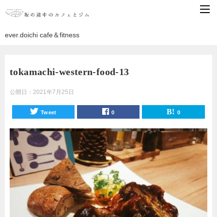
ever.doichi cafe＆fitness
tokamachi-western-food-13
公開日：
2021年7月25日
Tweet
0
0