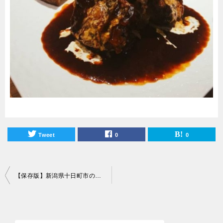
Tweet
0
0
投
【保存版】新潟県十日町市の洋食屋まとめ！
稿
ナ
ビ