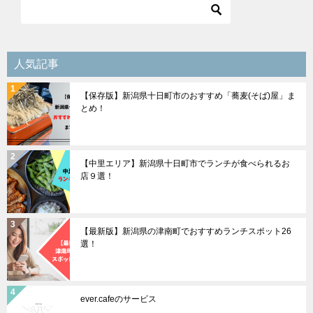
ゲ
ー
シ
人気記事
ョ
【保存版】新潟県十日町市のおすすめ「蕎麦(そば)屋」ま
ン
とめ！
【中里エリア】新潟県十日町市でランチが食べられるお
店９選！
【最新版】新潟県の津南町でおすすめランチスポット26
選！
ever.cafeのサービス