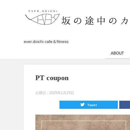
ever.doichi cafe＆fitness
ABOUT
PT coupon
公開日：
2025年1月23日
Tweet