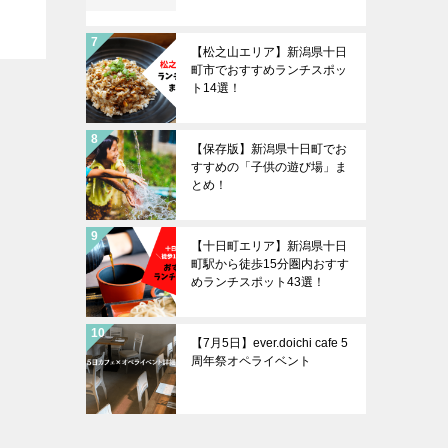
【松之山エリア】新潟県十日
町市でおすすめランチスポッ
ト14選！
【保存版】新潟県十日町でお
すすめの「子供の遊び場」ま
とめ！
【十日町エリア】新潟県十日
町駅から徒歩15分圏内おすす
めランチスポット43選！
【7月5日】ever.doichi cafe 5
周年祭オペライベント