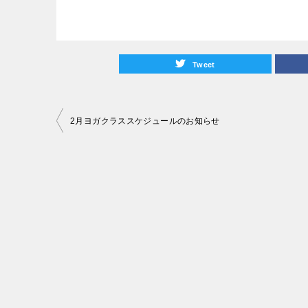
Tweet
投
2月ヨガクラススケジュールのお知らせ
稿
ナ
ビ
ゲ
ー
シ
ョ
ン