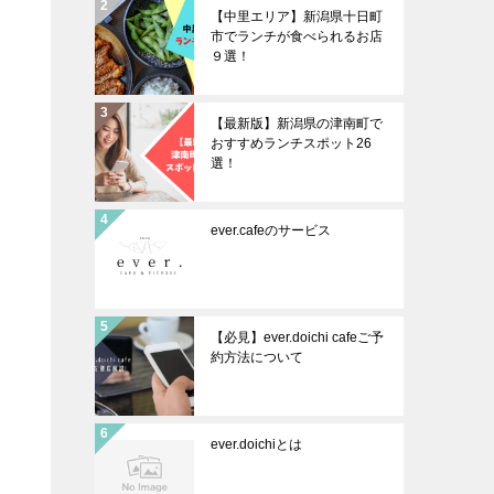
【中里エリア】新潟県十日町
市でランチが食べられるお店
９選！
【最新版】新潟県の津南町で
おすすめランチスポット26
選！
ever.cafeのサービス
【必見】ever.doichi cafeご予
約方法について
ever.doichiとは