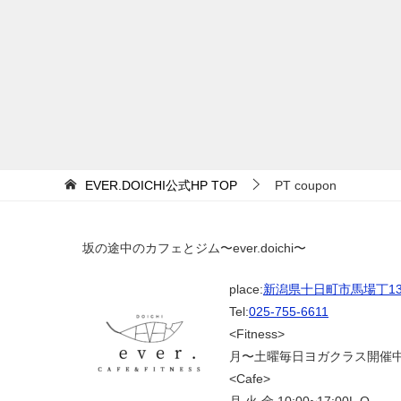
EVER.DOICHI公式HP
TOP
PT coupon
坂の途中のカフェとジム〜ever.doichi〜
place:
新潟県十日町市馬場丁139
Tel:
025-755-6611
<Fitness>
月〜土曜毎日ヨガクラス開催
<Cafe>
月.火.金 10:00~17:00L.O