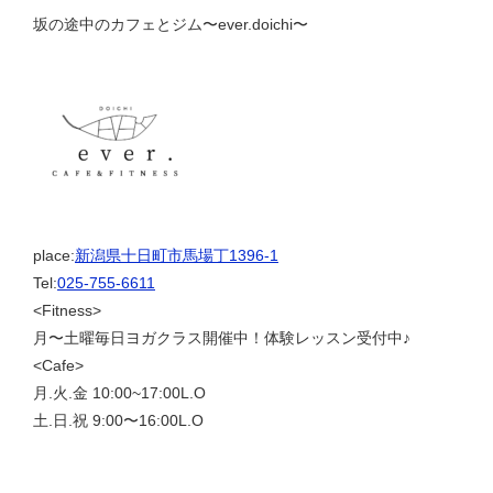
坂の途中のカフェとジム〜ever.doichi〜
place:
新潟県十日町市馬場丁1396-1
Tel:
025-755-6611
<Fitness>
月〜土曜毎日ヨガクラス開催中！体験レッスン受付中♪
<Cafe>
月.火.金 10:00~17:00L.O
土.日.祝 9:00〜16:00L.O