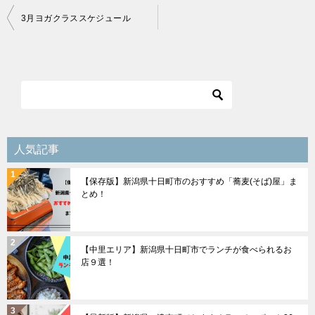
投
3月ヨガクラススケジュール
稿
ナ
ビ
ゲ
ー
シ
人気記事
ョ
【保存版】新潟県十日町市のおすすめ「蕎麦(そば)屋」ま
ン
とめ！
【中里エリア】新潟県十日町市でランチが食べられるお
店９選！