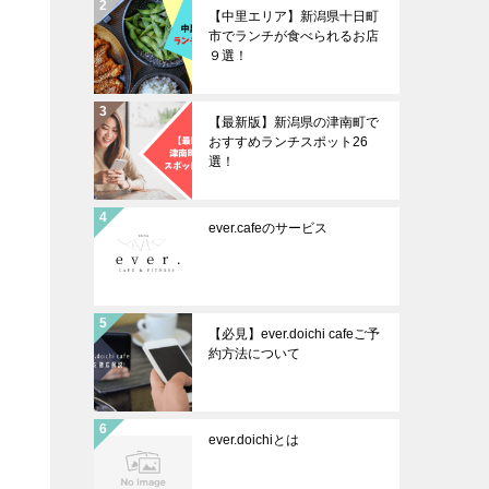
【中里エリア】新潟県十日町
市でランチが食べられるお店
９選！
【最新版】新潟県の津南町で
おすすめランチスポット26
選！
ever.cafeのサービス
【必見】ever.doichi cafeご予
約方法について
ever.doichiとは