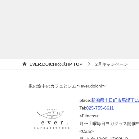
EVER.DOICHI公式HP
TOP
2月キャンペーン
坂の途中のカフェとジム〜ever.doichi〜
place:
新潟県十日町市馬場丁139
Tel:
025-755-6611
<Fitness>
月〜土曜毎日ヨガクラス開催
<Cafe>
月.火.金 10:00~17:00L.O