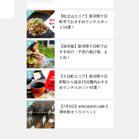
【松之山エリア】新潟県十日
町市でおすすめランチスポッ
ト14選！
【保存版】新潟県十日町でお
すすめの「子供の遊び場」ま
とめ！
【十日町エリア】新潟県十日
町駅から徒歩15分圏内おすす
めランチスポット43選！
【7月5日】ever.doichi cafe 5
周年祭オペライベント