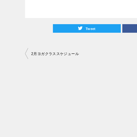
Tweet
投
2月ヨガクラススケジュール
稿
ナ
ビ
ゲ
ー
シ
ョ
ン