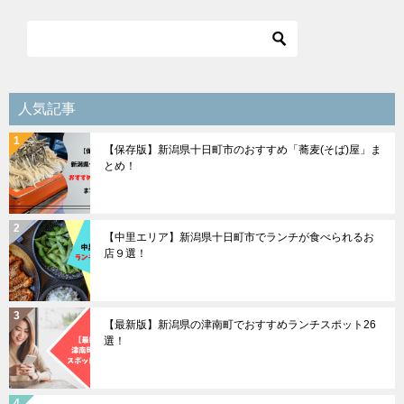
ビ
ゲ
ー
シ
人気記事
ョ
【保存版】新潟県十日町市のおすすめ「蕎麦(そば)屋」ま
ン
とめ！
【中里エリア】新潟県十日町市でランチが食べられるお
店９選！
【最新版】新潟県の津南町でおすすめランチスポット26
選！