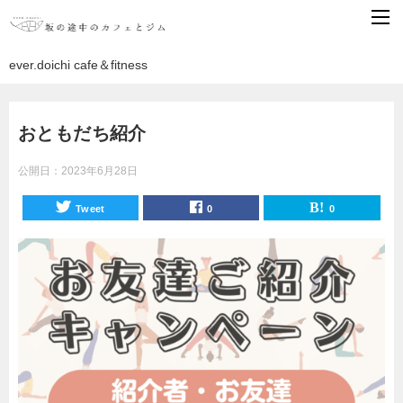
ever.doichi cafe＆fitness
おともだち紹介
公開日：
2023年6月28日
Tweet
0
0