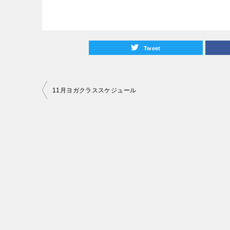
Tweet
投
11月ヨガクラススケジュール
稿
ナ
ビ
ゲ
ー
シ
ョ
ン