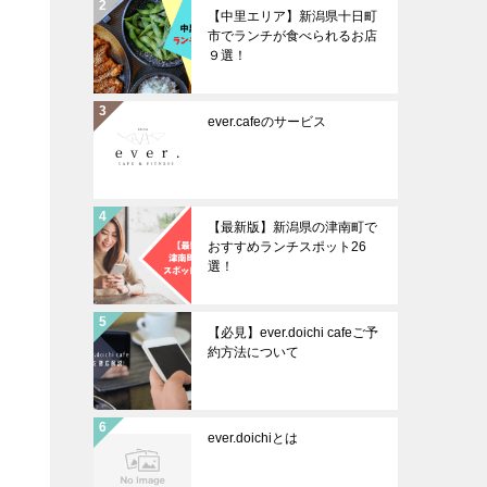
【中里エリア】新潟県十日町
市でランチが食べられるお店
９選！
ever.cafeのサービス
【最新版】新潟県の津南町で
おすすめランチスポット26
選！
【必見】ever.doichi cafeご予
約方法について
ever.doichiとは