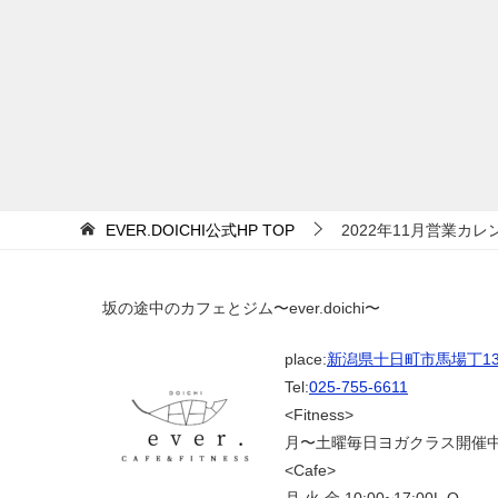
EVER.DOICHI公式HP
TOP
2022年11月営業カレ
坂の途中のカフェとジム〜ever.doichi〜
place:
新潟県十日町市馬場丁139
Tel:
025-755-6611
<Fitness>
月〜土曜毎日ヨガクラス開催
<Cafe>
月.火.金 10:00~17:00L.O