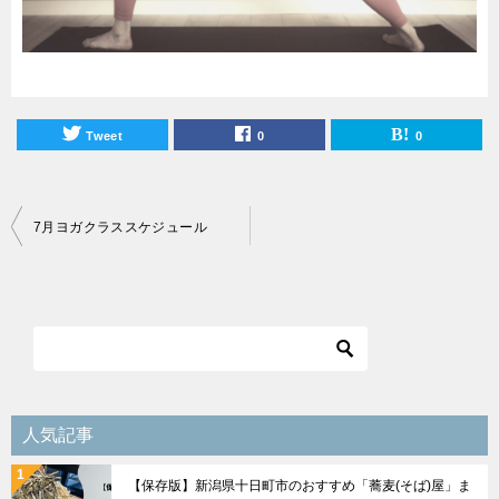
Tweet
0
0
投
7月ヨガクラススケジュール
稿
ナ
ビ
ゲ
ー
シ
人気記事
ョ
【保存版】新潟県十日町市のおすすめ「蕎麦(そば)屋」ま
ン