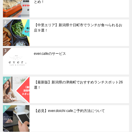
とめ！
【中里エリア】新潟県十日町市でランチが食べられるお
店９選！
ever.cafeのサービス
【最新版】新潟県の津南町でおすすめランチスポット26
選！
【必見】ever.doichi cafeご予約方法について