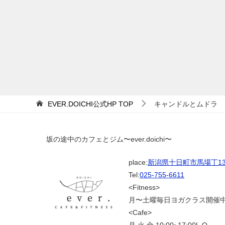
EVER.DOICHI公式HP
TOP
キャンドルとムドラ
坂の途中のカフェとジム〜ever.doichi〜
place:
新潟県十日町市馬場丁139
Tel:
025-755-6611
<Fitness>
月〜土曜毎日ヨガクラス開催
<Cafe>
月.火.金 10:00~17:00L.O