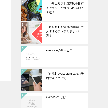
【中里エリア】新潟県十日町
市でランチが食べられるお店
９選！
【最新版】新潟県の津南町で
おすすめランチスポット26
選！
ever.cafeのサービス
【必見】ever.doichi cafeご予
約方法について
ever.doichiとは