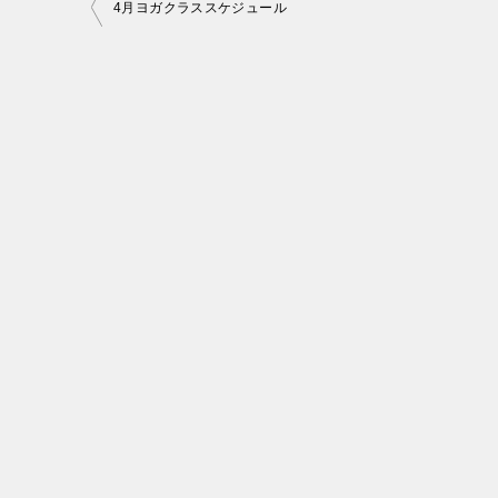
投
4月ヨガクラススケジュール
稿
ナ
ビ
ゲ
ー
シ
ョ
ン