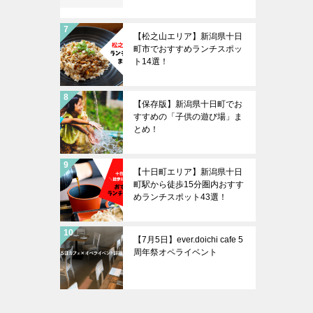
【松之山エリア】新潟県十日
町市でおすすめランチスポッ
ト14選！
【保存版】新潟県十日町でお
すすめの「子供の遊び場」ま
とめ！
【十日町エリア】新潟県十日
町駅から徒歩15分圏内おすす
めランチスポット43選！
【7月5日】ever.doichi cafe 5
周年祭オペライベント