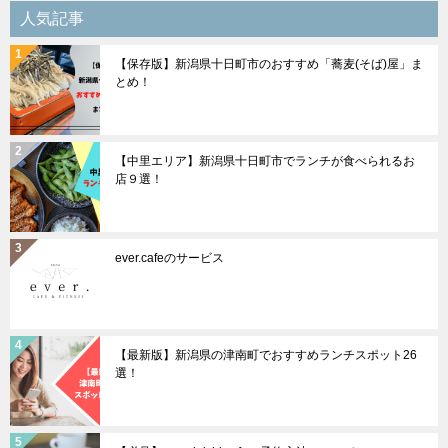
シ
人気記事
ョ
【保存版】新潟県十日町市のおすすめ「蕎麦(そば)屋」ま
ン
とめ！
【中里エリア】新潟県十日町市でランチが食べられるお
店９選！
ever.cafeのサービス
【最新版】新潟県の津南町でおすすめランチスポット26
選！