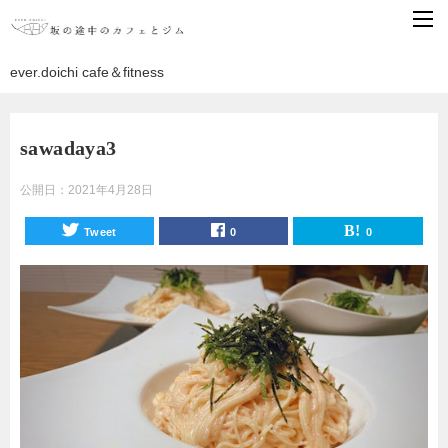
ever.doichi cafe＆fitness
sawadaya3
公開日：
2021年4月28日
Tweet
0
0