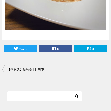
Tweet
0
0
投
【体験談】新潟県十日町市「さわだや」テイクアウトの感想&レビュー！
稿
ナ
ビ
ゲ
ー