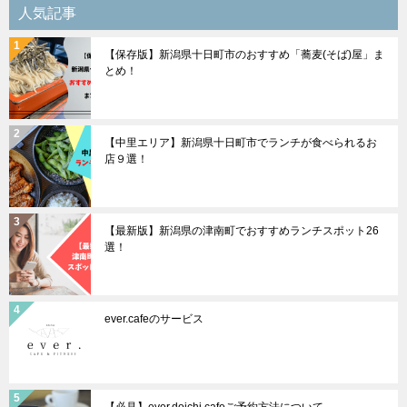
シ
人気記事
ョ
【保存版】新潟県十日町市のおすすめ「蕎麦(そば)屋」ま
ン
とめ！
【中里エリア】新潟県十日町市でランチが食べられるお
店９選！
【最新版】新潟県の津南町でおすすめランチスポット26
選！
ever.cafeのサービス
【必見】ever.doichi cafeご予約方法について