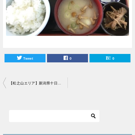
Tweet
0
0
投
【松之山エリア】新潟県十日町市でおすすめランチスポット14選！
稿
ナ
ビ
ゲ
ー