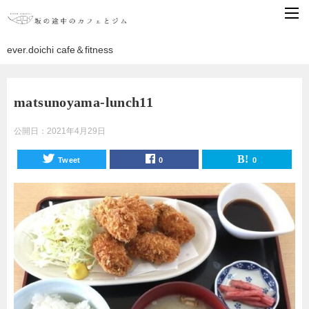
ever.doichi cafe＆fitness
matsunoyama-lunch11
公開日：
2021年4月29日
Tweet
0
0