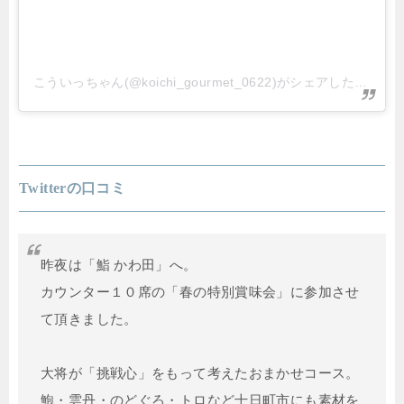
こういっちゃん(@koichi_gourmet_0622)がシェアした投稿
Twitterの口コミ
昨夜は「鮨 かわ田」へ。
カウンター１０席の「春の特別賞味会」に参加させ
て頂きました。
大将が「挑戦心」をもって考えたおまかせコース。
鮑・雲丹・のどぐろ・トロなど十日町市にも素材を