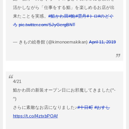
活かしながら「仕事をする鮨」を楽しめるお店が出
来たことを実感。
#鮨かわ田
#鮑
#雲丹
#トロ
#のどぐ
ろ
pic.twitter.com/SJyGergBNT
— きもの絵巻館 (@kimonoemakikan)
April 11, 2019
4/21
鮨かわ田の新装オープン日にお邪魔してきました(^-
^)
さらに素敵なお店になりました♪
#十日町
#おすし
https://t.co/l4ztxbPOAf