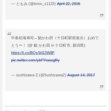
— ともみ (@tomo_s1123)
April 22, 2016
中条松海寿司→鮨かわ田（十日町駅前進出）おめで
とう〜！ (@ 鮨 かわ田 in 十日町市, 新潟県)
https://t.co/BQsStG3W8F
pic.twitter.com/ybPYowagRy
— sushizawa-Z (@SushizawaZ)
August 14, 2017