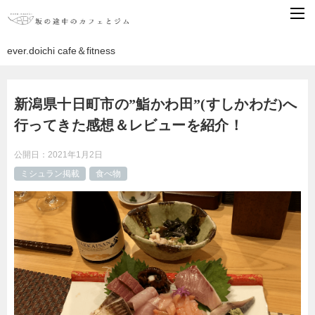
ever.doichi cafe＆fitness
新潟県十日町市の”鮨かわ田”(すしかわだ)へ
行ってきた感想＆レビューを紹介！
公開日：
2021年1月2日
ミシュラン掲載
食べ物