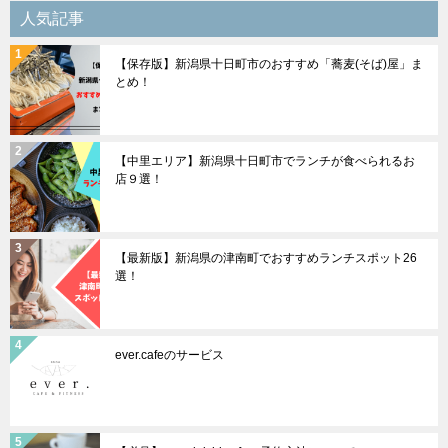
シ
人気記事
ョ
【保存版】新潟県十日町市のおすすめ「蕎麦(そば)屋」ま
ン
とめ！
【中里エリア】新潟県十日町市でランチが食べられるお
店９選！
【最新版】新潟県の津南町でおすすめランチスポット26
選！
ever.cafeのサービス