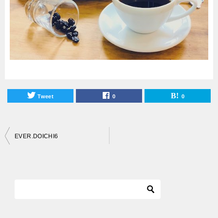
Tweet
0
0
投
EVER.DOICHI6
稿
ナ
ビ
ゲ
ー