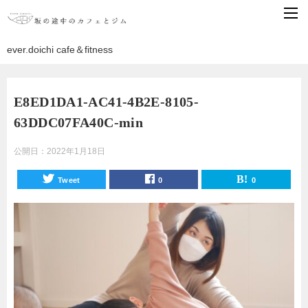
ever.doichi cafe＆fitness
E8ED1DA1-AC41-4B2E-8105-
63DDC07FA40C-min
公開日：
2022年1月18日
Tweet
0
0