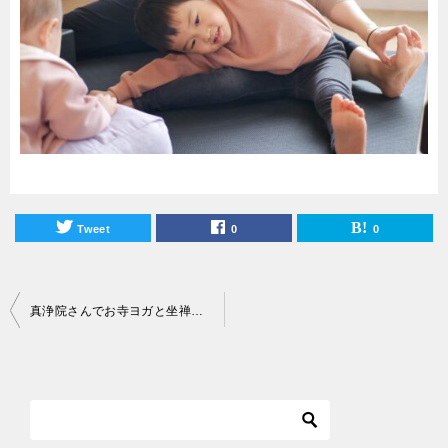
Tweet
0
0
投
真浄院さんでお寺ヨガと坐禅体験を開催しました
稿
ナ
ビ
ゲ