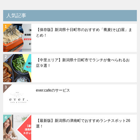
ー
シ
人気記事
ョ
【保存版】新潟県十日町市のおすすめ「蕎麦(そば)屋」ま
ン
とめ！
【中里エリア】新潟県十日町市でランチが食べられるお
店９選！
ever.cafeのサービス
【最新版】新潟県の津南町でおすすめランチスポット26
選！