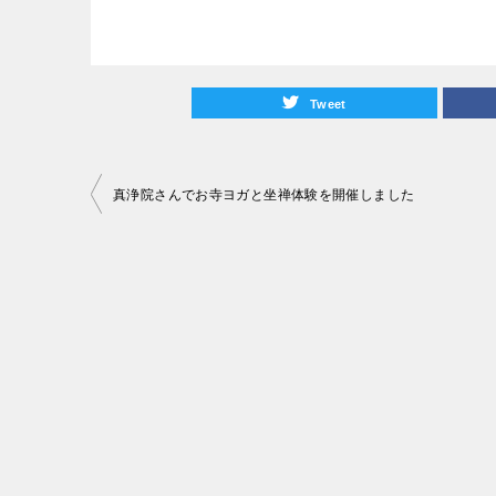
Tweet
投
真浄院さんでお寺ヨガと坐禅体験を開催しました
稿
ナ
ビ
ゲ
ー
シ
ョ
ン