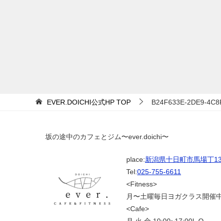
EVER.DOICHI公式HP
TOP
B24F633E-2DE9-4C8
坂の途中のカフェとジム〜ever.doichi〜
place:
新潟県十日町市馬場丁139
Tel:
025-755-6611
<Fitness>
月〜土曜毎日ヨガクラス開催
<Cafe>
月.火.金 10:00~17:00L.O