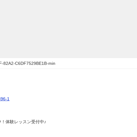
F-82A2-C6DF7529BE1B-min
6-1
中！体験レッスン受付中♪