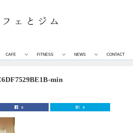
CAFE
FITNESS
NEWS
CONTACT
C6DF7529BE1B-min
0
0