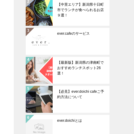
【中里エリア】新潟県十日町
市でランチが食べられるお店
９選！
ever.cafeのサービス
【最新版】新潟県の津南町で
おすすめランチスポット26
選！
【必見】ever.doichi cafeご予
約方法について
ever.doichiとは