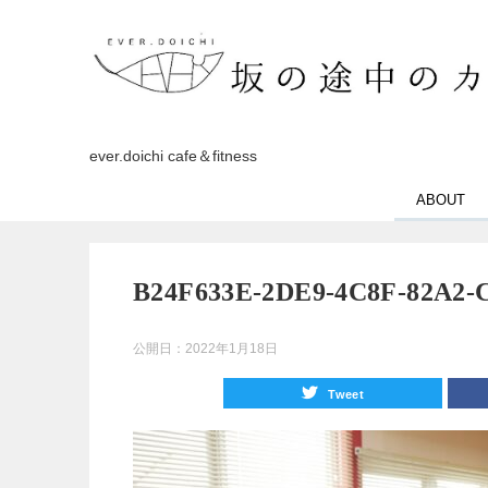
ever.doichi cafe＆fitness
ABOUT
B24F633E-2DE9-4C8F-82A2-
公開日：
2022年1月18日
Tweet