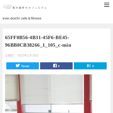
ever.doichi cafe＆fitness
65FF0B56-4B31-45F6-BE45-
96BB8CB38266_1_105_c-min
公開日：
2022年1月18日
Tweet
0
0