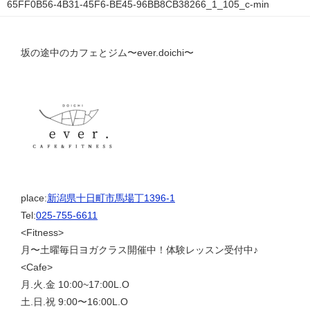
65FF0B56-4B31-45F6-BE45-96BB8CB38266_1_105_c-min
坂の途中のカフェとジム〜ever.doichi〜
place:
新潟県十日町市馬場丁1396-1
Tel:
025-755-6611
<Fitness>
月〜土曜毎日ヨガクラス開催中！体験レッスン受付中♪
<Cafe>
月.火.金 10:00~17:00L.O
土.日.祝 9:00〜16:00L.O