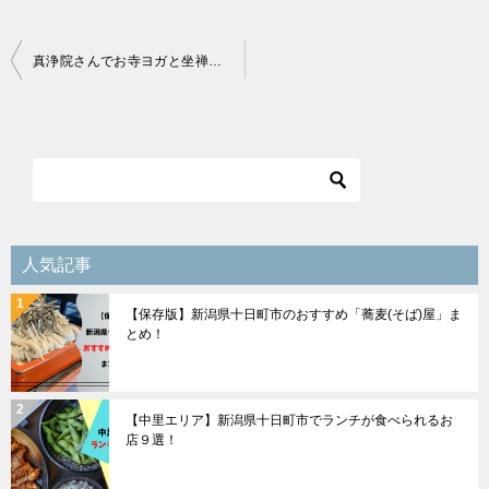
投
真浄院さんでお寺ヨガと坐禅体験を開催しました
稿
ナ
ビ
ゲ
ー
シ
人気記事
ョ
【保存版】新潟県十日町市のおすすめ「蕎麦(そば)屋」ま
ン
とめ！
【中里エリア】新潟県十日町市でランチが食べられるお
店９選！