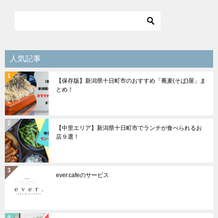
ビ
ゲ
ー
シ
人気記事
ョ
【保存版】新潟県十日町市のおすすめ「蕎麦(そば)屋」ま
ン
とめ！
【中里エリア】新潟県十日町市でランチが食べられるお
店９選！
ever.cafeのサービス