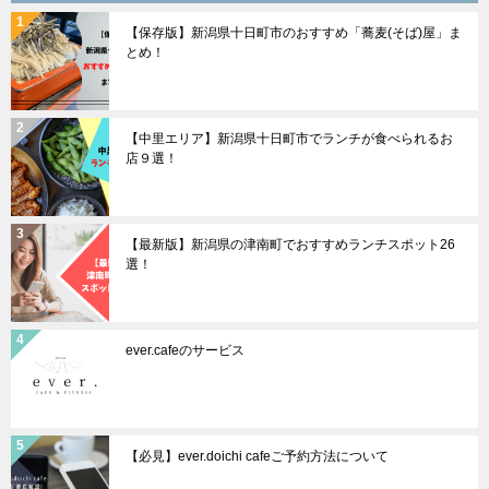
ョ
【保存版】新潟県十日町市のおすすめ「蕎麦(そば)屋」ま
ン
とめ！
【中里エリア】新潟県十日町市でランチが食べられるお
店９選！
【最新版】新潟県の津南町でおすすめランチスポット26
選！
ever.cafeのサービス
【必見】ever.doichi cafeご予約方法について