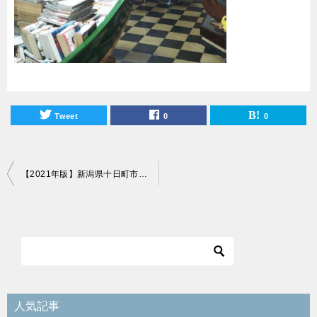
Tweet
0
0
投
【2021年版】新潟県十日町市内のカフェ＆喫茶まとめ！
稿
ナ
ビ
ゲ
ー
シ
人気記事