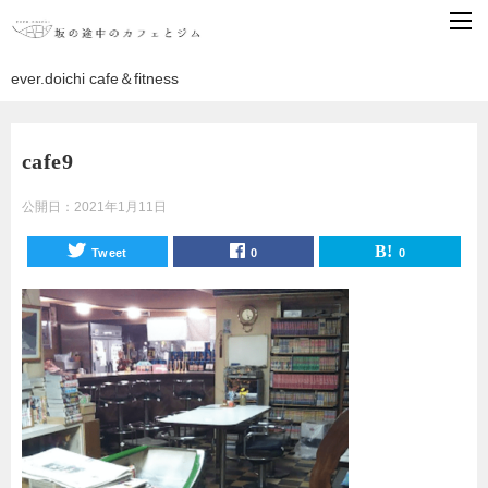
ever.doichi cafe＆fitness
cafe9
公開日：
2021年1月11日
Tweet
0
0