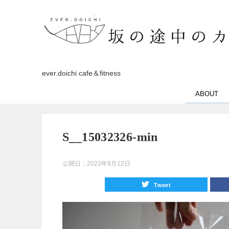
ever.doichi cafe＆fitness
ABOUT
S__15032326-min
公開日：
2023年9月12日
Tweet