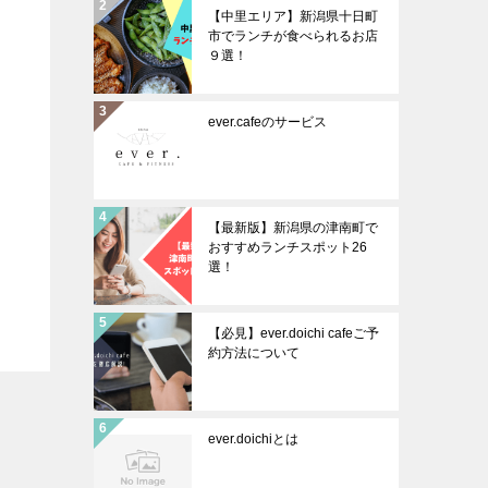
【中里エリア】新潟県十日町
市でランチが食べられるお店
９選！
ever.cafeのサービス
【最新版】新潟県の津南町で
おすすめランチスポット26
選！
【必見】ever.doichi cafeご予
約方法について
ever.doichiとは