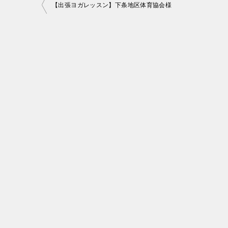
投
【出張ヨガレッスン】下条地区体育協会様
稿
ナ
ビ
ゲ
ー
シ
ョ
ン