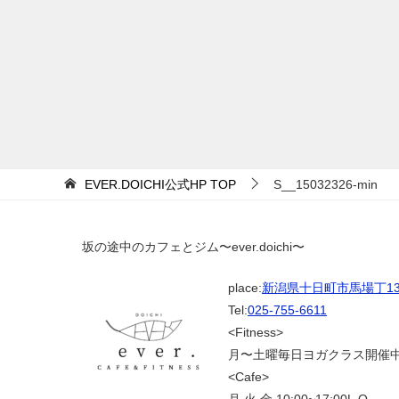
EVER.DOICHI公式HP
TOP
S__15032326-min
坂の途中のカフェとジム〜ever.doichi〜
place:
新潟県十日町市馬場丁139
Tel:
025-755-6611
<Fitness>
月〜土曜毎日ヨガクラス開催
<Cafe>
月.火.金 10:00~17:00L.O