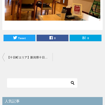
Tweet
0
0
投
【十日町エリア】新潟県十日町駅から徒歩15分圏内おすすめランチスポット43選！
稿
ナ
ビ
ゲ
ー
シ
人気記事