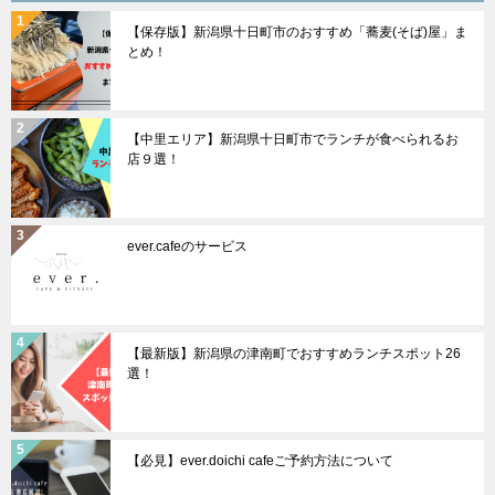
ョ
【保存版】新潟県十日町市のおすすめ「蕎麦(そば)屋」ま
ン
とめ！
【中里エリア】新潟県十日町市でランチが食べられるお
店９選！
ever.cafeのサービス
【最新版】新潟県の津南町でおすすめランチスポット26
選！
【必見】ever.doichi cafeご予約方法について