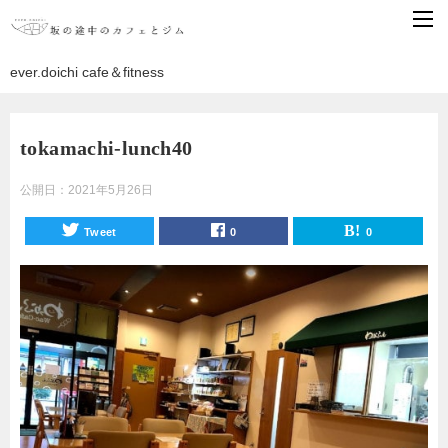
ever.doichi cafe＆fitness
tokamachi-lunch40
公開日：
2021年5月26日
Tweet
0
0