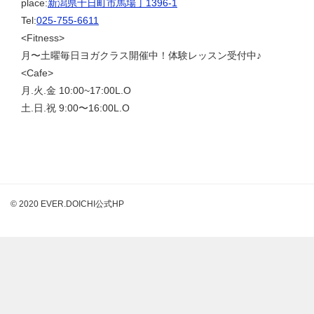
place:
新潟県十日町市馬場丁1396-1
Tel:
025-755-6611
<Fitness>
月〜土曜毎日ヨガクラス開催中！体験レッスン受付中♪
<Cafe>
月.火.金 10:00~17:00L.O
土.日.祝 9:00〜16:00L.O
© 2020 EVER.DOICHI公式HP