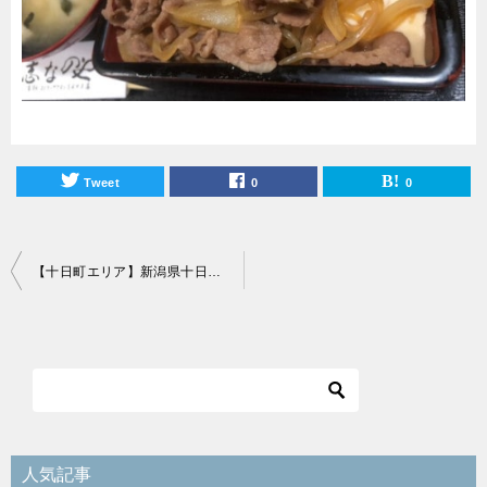
Tweet
0
0
投
【十日町エリア】新潟県十日町駅から徒歩15分圏内おすすめランチスポット43選！
稿
ナ
ビ
ゲ
ー
シ
人気記事