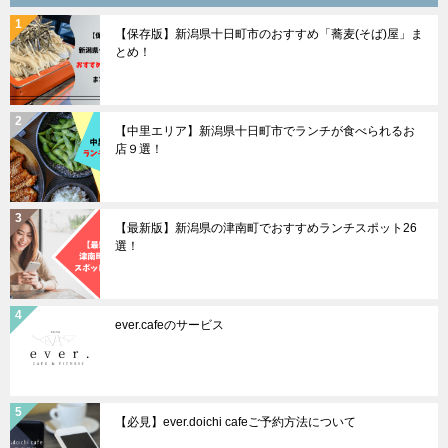
ョ
【保存版】新潟県十日町市のおすすめ「蕎麦(そば)屋」ま
ン
とめ！
【中里エリア】新潟県十日町市でランチが食べられるお
店９選！
【最新版】新潟県の津南町でおすすめランチスポット26
選！
ever.cafeのサービス
【必見】ever.doichi cafeご予約方法について