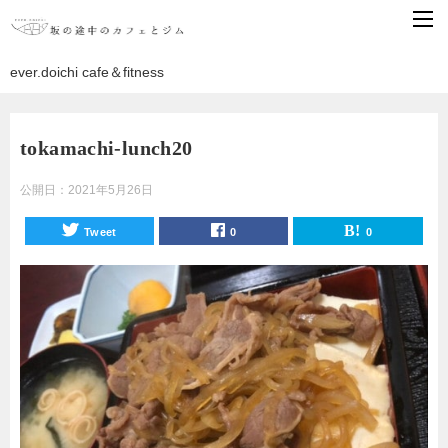
ever.doichi cafe＆fitness
tokamachi-lunch20
公開日：
2021年5月26日
Tweet
0
0