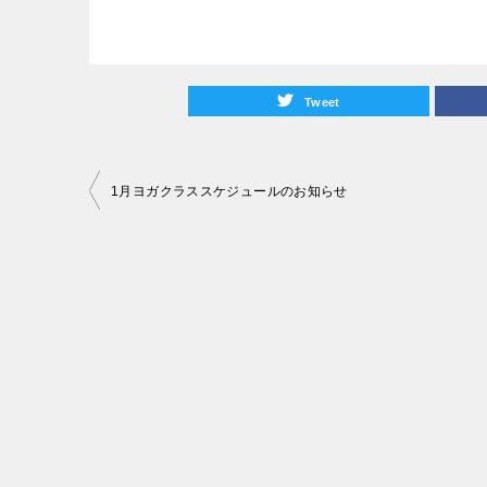
Tweet
投
1月ヨガクラススケジュールのお知らせ
稿
ナ
ビ
ゲ
ー
シ
ョ
ン