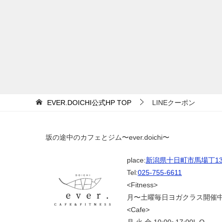
EVER.DOICHI公式HP
TOP
LINEクーポン
坂の途中のカフェとジム〜ever.doichi〜
place:
新潟県十日町市馬場丁139
Tel:
025-755-6611
<Fitness>
月〜土曜毎日ヨガクラス開催
<Cafe>
月.火.金 10:00~17:00L.O