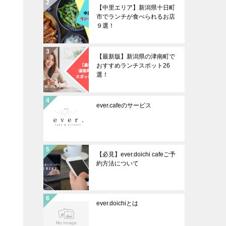
【中里エリア】新潟県十日町
市でランチが食べられるお店
９選！
【最新版】新潟県の津南町で
おすすめランチスポット26
選！
ever.cafeのサービス
【必見】ever.doichi cafeご予
約方法について
ever.doichiとは