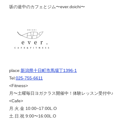
坂の途中のカフェとジム〜ever.doichi〜
place:
新潟県十日町市馬場丁1396-1
Tel:
025-755-6611
<Fitness>
月〜土曜毎日ヨガクラス開催中！体験レッスン受付中♪
<Cafe>
月.火.金 10:00~17:00L.O
土.日.祝 9:00〜16:00L.O