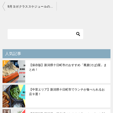
投
9月ヨガクラススケジュールのお知らせ
稿
ナ
ビ
ゲ
ー
シ
人気記事
ョ
【保存版】新潟県十日町市のおすすめ「蕎麦(そば)屋」ま
ン
とめ！
【中里エリア】新潟県十日町市でランチが食べられるお
店９選！