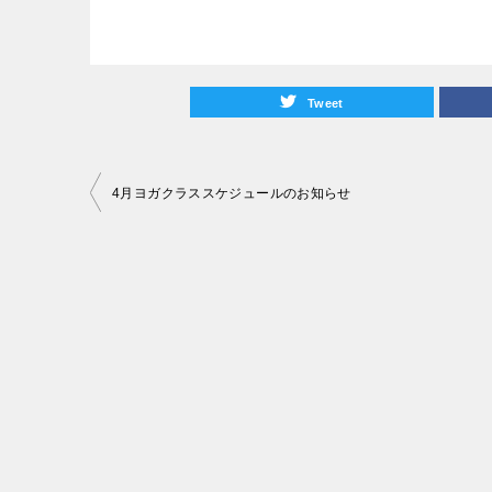
Tweet
投
4月ヨガクラススケジュールのお知らせ
稿
ナ
ビ
ゲ
ー
シ
ョ
ン