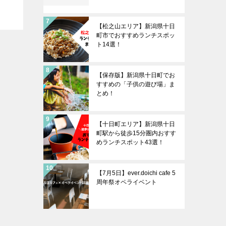
【松之山エリア】新潟県十日
町市でおすすめランチスポッ
ト14選！
【保存版】新潟県十日町でお
すすめの「子供の遊び場」ま
とめ！
【十日町エリア】新潟県十日
町駅から徒歩15分圏内おすす
めランチスポット43選！
【7月5日】ever.doichi cafe 5
周年祭オペライベント