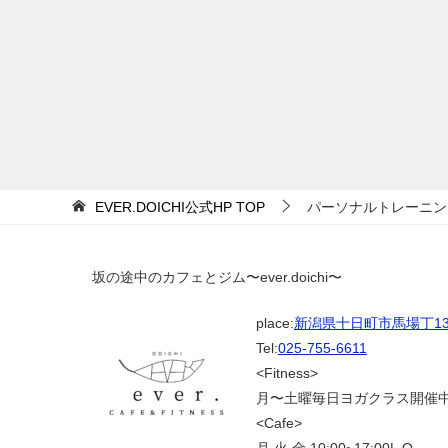
EVER.DOICHI公式HP
TOP
パーソナルトレーニン
坂の途中のカフェとジム〜ever.doichi〜
place:
新潟県十日町市馬場丁139
Tel:
025-755-6611
<Fitness>
月〜土曜毎日ヨガクラス開催
<Cafe>
月.火.金 10:00~17:00L.O