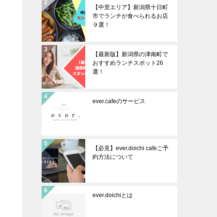
【中里エリア】新潟県十日町
市でランチが食べられるお店
９選！
【最新版】新潟県の津南町で
おすすめランチスポット26
選！
ever.cafeのサービス
【必見】ever.doichi cafeご予
約方法について
ever.doichiとは