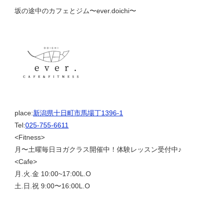
坂の途中のカフェとジム〜ever.doichi〜
place:
新潟県十日町市馬場丁1396-1
Tel:
025-755-6611
<Fitness>
月〜土曜毎日ヨガクラス開催中！体験レッスン受付中♪
<Cafe>
月.火.金 10:00~17:00L.O
土.日.祝 9:00〜16:00L.O