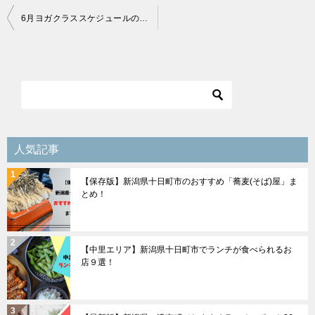
投
6月ヨガクラススケジュールのお知らせ
稿
ナ
ビ
ゲ
ー
シ
人気記事
ョ
【保存版】新潟県十日町市のおすすめ「蕎麦(そば)屋」ま
ン
とめ！
【中里エリア】新潟県十日町市でランチが食べられるお
店９選！