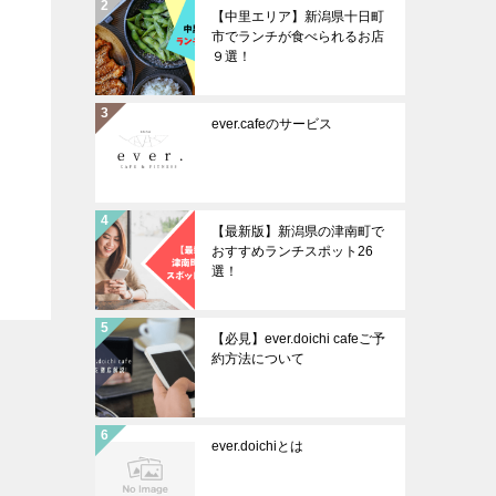
【中里エリア】新潟県十日町
市でランチが食べられるお店
９選！
ever.cafeのサービス
【最新版】新潟県の津南町で
おすすめランチスポット26
選！
【必見】ever.doichi cafeご予
約方法について
ever.doichiとは