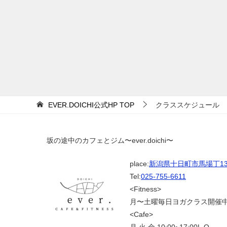
EVER.DOICHI公式HP
TOP
クラススケジュール
坂の途中のカフェとジム〜ever.doichi〜
place:
新潟県十日町市馬場丁139
Tel:
025-755-6611
<Fitness>
月〜土曜毎日ヨガクラス開催
<Cafe>
月.火.金 10:00~17:00L.O