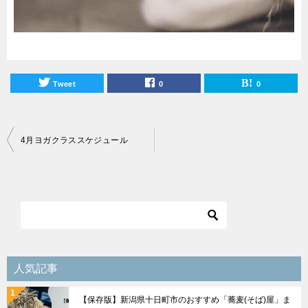
Tweet
0
0
投
4月ヨガクラススケジュール
稿
ナ
ビ
ゲ
ー
シ
人気記事
ョ
【保存版】新潟県十日町市のおすすめ「蕎麦(そば)屋」ま
ン