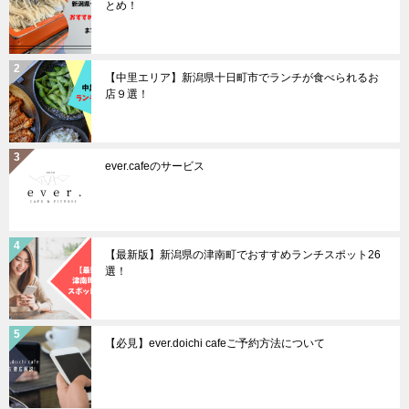
とめ！
【中里エリア】新潟県十日町市でランチが食べられるお
店９選！
ever.cafeのサービス
【最新版】新潟県の津南町でおすすめランチスポット26
選！
【必見】ever.doichi cafeご予約方法について